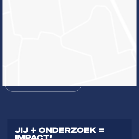
Wat kan onderzoek voor jou betekenen en welke
lectoraten passen hierbij?
Zin in ICT
Duurzame zorg
Bezieling & Professionaliteit
Dienstbaar organiseren
Theologie
Journalistiek & Communicatie
JIJ + ONDERZOEK =
IMPACT!