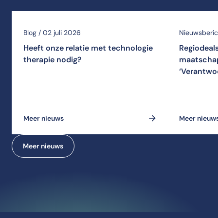
Blog / 02 juli 2026
Nieuwsberich
Heeft onze relatie met technologie
Regiodeal
therapie nodig?
maatschap
‘Verantwo
Meer nieuws
Meer nieuw
Meer nieuws