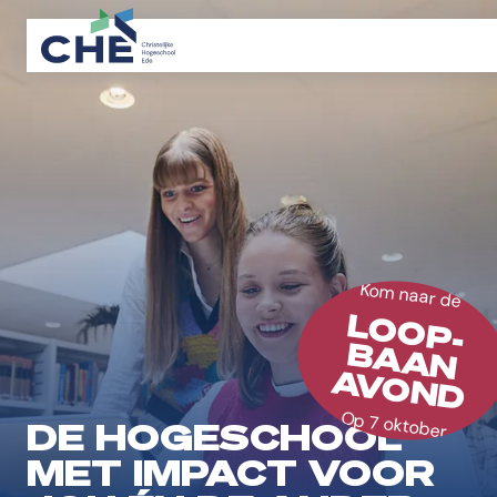
Kom naar de
LOOP-
BAAN
AVOND
Op 7 oktober
DE HOGESCHOOL
MET IMPACT VOOR