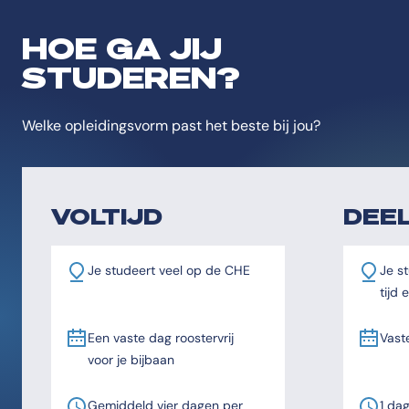
HOE GA JIJ
STUDEREN?
Welke opleidingsvorm past het beste bij jou?
VOLTIJD
DEEL
Je studeert veel op de CHE
Je st
tijd
Een vaste dag roostervrij
Vast
voor je bijbaan
Gemiddeld vier dagen per
1 da